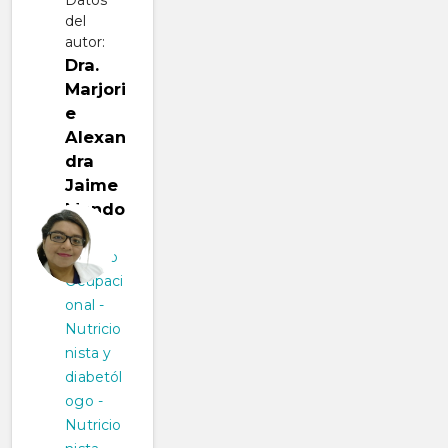
Datos
del
autor:
Dra.
Marjori
e
Alexan
dra
Jaime
Mendo
za
Médico
Ocupaci
onal -
Nutricio
nista y
diabetól
ogo -
Nutricio