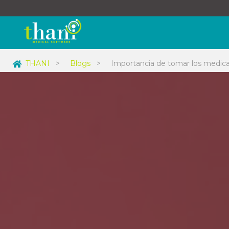
THANI
>
Blogs
>
Importancia de tomar los medic