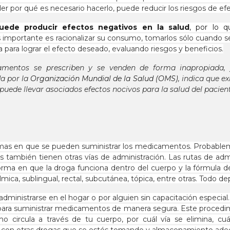
or qué es necesario hacerlo, puede reducir los riesgos de efec
uede producir efectos negativos en la salud
, por lo 
mportante es racionalizar su consumo, tomarlos sólo cuando se
para lograr el efecto deseado, evaluando riesgos y beneficios.
entos se prescriben y se venden de forma inapropiada, 
a por la
Organización Mundial de la Salud (OMS)
, indica que ex
puede llevar asociados efectos nocivos para la salud del pacient
mas en que se pueden suministrar los medicamentos. Probableme
os también tienen otras vías de administración. Las rutas de 
rma en que la droga funciona dentro del cuerpo y la fórmula de la
lmica, sublingual, rectal, subcutánea, tópica, entre otras.
Todo dep
ministrarse en el hogar o por alguien sin capacitación especial
para suministrar medicamentos de manera segura. Este proced
 circula a través de tu cuerpo, por cuál vía se elimina, cu