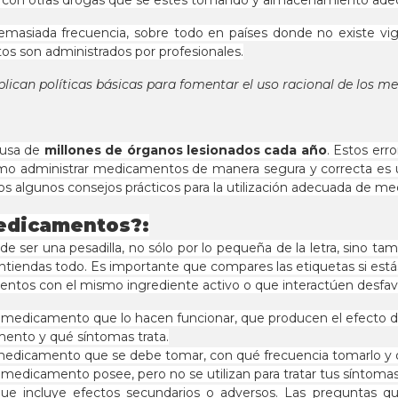
ión con otras drogas que se estés tomando y almacenamiento ade
masiada frecuencia, sobre todo en países donde no existe vigi
s son administrados por profesionales.
plican políticas básicas para fomentar el uso racional de los 
ausa de
millones de órganos lesionados cada año
. Estos err
ómo administrar medicamentos de manera segura y correcta es un
mos algunos consejos prácticos para la utilización adecuada de m
edicamentos?:
 ser una pesadilla, no sólo por lo pequeña de la letra, sino tam
ntiendas todo. Es importante que compares las etiquetas si 
ntos con el mismo ingrediente activo o que interactúen desfavo
l medicamento que lo hacen funcionar, que producen el efecto 
mento y qué síntomas trata.
de medicamento que se debe tomar, con qué frecuencia tomarlo y 
l medicamento posee, pero no se utilizan para tratar tus síntomas
 que incluye efectos secundarios o adversos. Las preguntas