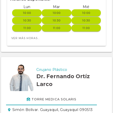
Lun
Mar
Mié
10:00
10:00
10:00
10:30
10:30
10:30
11:00
11:00
11:00
VER MÁS HORAS...
Cirujano Plástico
Dr. Fernando Ortíz
Larco
TORRE MEDICA SOLARIS
Simón Bolívar. Guayaquil, Guayaquil 090513