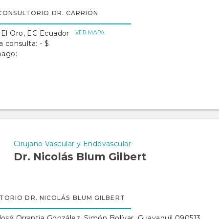
CONSULTORIO DR. CARRIÓN
 El Oro, EC Ecuador
VER MAPA
a consulta: - $
pago:
Cirujano Vascular y Endovascular
Dr. Nicolás Blum Gilbert
TORIO DR. NICOLÁS BLUM GILBERT
José Orrantia González. Simón Bolívar, Guayaquil 090513