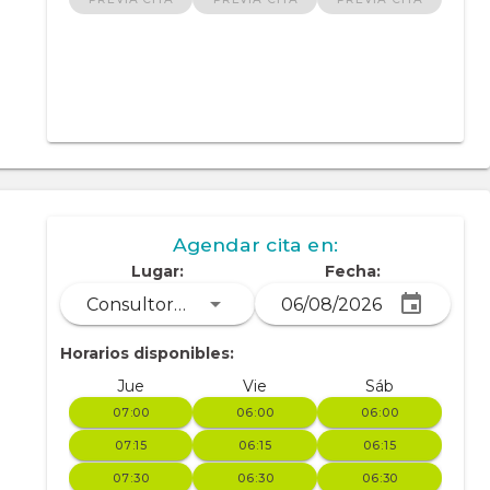
Agendar cita en:
Lugar:
Fecha:
Consultorio Dra. Sabina Tipantaxi
Horarios disponibles:
Jue
Vie
Sáb
07:00
06:00
06:00
07:15
06:15
06:15
07:30
06:30
06:30