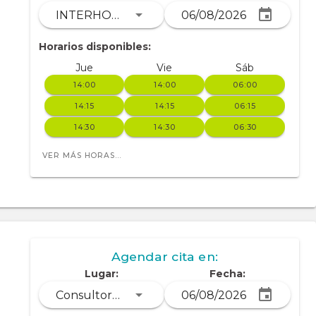
INTERHOSPITAL
Horarios disponibles:
Jue
Vie
Sáb
14:00
14:00
06:00
14:15
14:15
06:15
14:30
14:30
06:30
VER MÁS HORAS...
Agendar cita en:
Lugar:
Fecha:
Consultorio Dr. Carrión