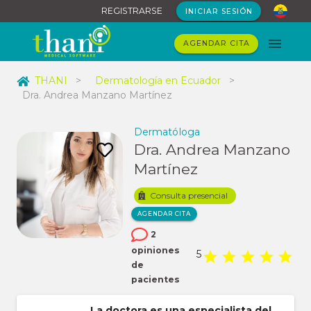
REGISTRARSE
INICIAR SESIÓN
AGENDAR CITA
THANI
>
Dermatología en Ecuador
>
Dra. Andrea Manzano Martínez
Dermatóloga
Dra. Andrea Manzano
Martínez
Consulta presencial
AGENDAR CITA
2
opiniones
5
de
pacientes
La doctora es una
especialista del