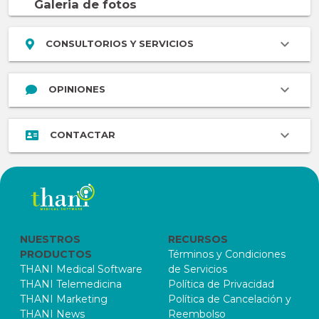
Galeria de fotos
CONSULTORIOS Y SERVICIOS
OPINIONES
CONTACTAR
NUESTROS
RECURSOS
PRODUCTOS
Términos y Condiciones
THANI Medical Software
de Servicios
THANI Telemedicina
Política de Privacidad
THANI Marketing
Política de Cancelación y
THANI News
Reembolso