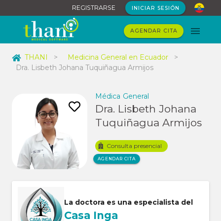
REGISTRARSE
INICIAR SESIÓN
AGENDAR CITA
THANI
>
Medicina General en Ecuador
>
Dra. Lisbeth Johana Tuquiñagua Armijos
Médica General
Dra. Lisbeth Johana
Tuquiñagua Armijos
Consulta presencial
AGENDAR CITA
La doctora es una
especialista del
Casa Inga