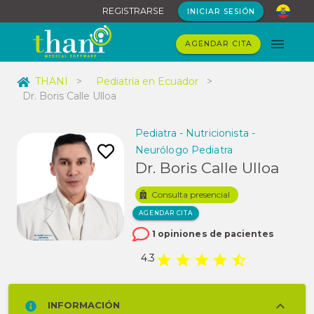
REGISTRARSE
INICIAR SESIÓN
AGENDAR CITA
THANI
>
Pediatría en Ecuador
>
Dr. Boris Calle Ulloa
Pediatra - Nutricionista -
Neurólogo Pediatra
Dr. Boris Calle Ulloa
Consulta presencial
AGENDAR CITA
1 opiniones de pacientes
4.3
INFORMACIÓN