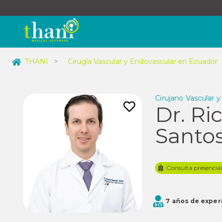
THANI
>
Cirugía Vascular y Endovascular en Ecuador
Cirujano Vascular 
Dr. R
Santo
Consulta presencia
7 años de exper