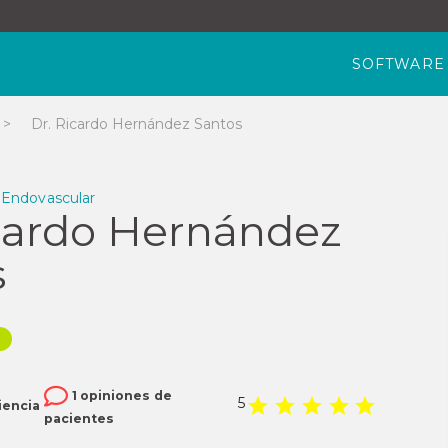
SOFTWARE
>
Dr. Ricardo Hernández Santos
y Endovascular
icardo Hernández
s
l
1 opiniones de
5
iencia
pacientes