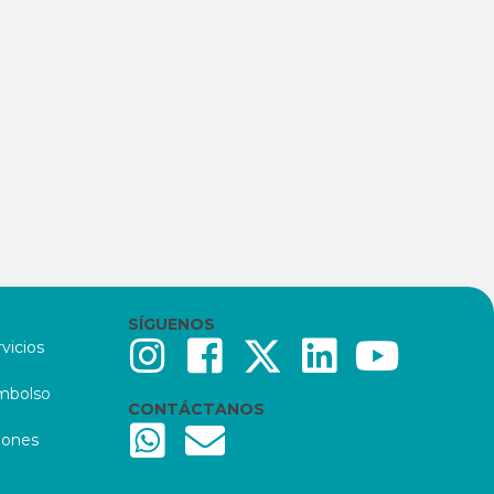
SÍGUENOS
vicios
embolso
CONTÁCTANOS
iones