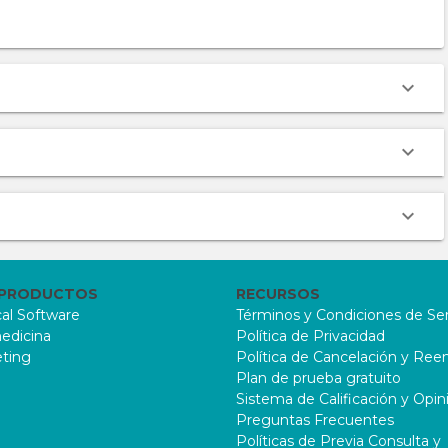
 PRODUCTOS
RECURSOS
al Software
Términos y Condiciones de Ser
edicina
Política de Privacidad
ting
Política de Cancelación y Re
Plan de prueba gratuito
Sistema de Calificación y Opin
Preguntas Frecuentes
Políticas de Previa Consulta y