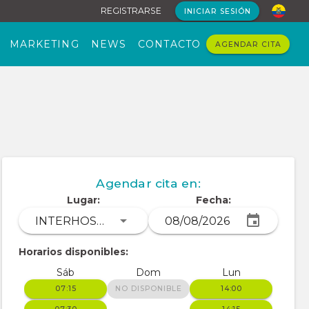
REGISTRARSE
INICIAR SESIÓN
MARKETING
NEWS
CONTACTO
AGENDAR CITA
Agendar cita en:
Lugar:
Fecha:
INTERHOSPITAL
Horarios disponibles:
Sáb
Dom
Lun
07:15
NO DISPONIBLE
14:00