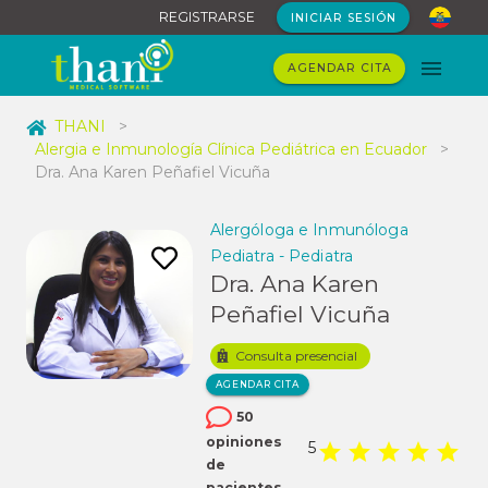
REGISTRARSE
INICIAR SESIÓN
AGENDAR CITA
THANI
>
Alergia e Inmunología Clínica Pediátrica en Ecuador
>
Dra. Ana Karen Peñafiel Vicuña
Alergóloga e Inmunóloga
Pediatra - Pediatra
Dra. Ana Karen
Peñafiel Vicuña
Consulta presencial
AGENDAR CITA
50
opiniones
5
de
pacientes