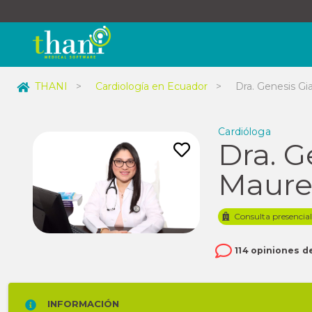
THANI
>
Cardiología en Ecuador
>
Dra. Genesis Gi
Cardióloga
Dra. G
Maure
Consulta presencia
114 opiniones d
INFORMACIÓN