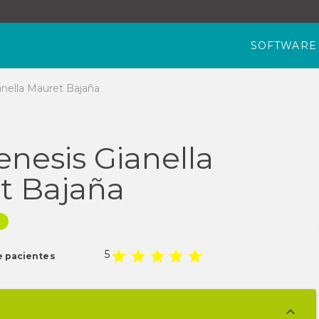
SOFTWARE
anella Mauret Bajaña
enesis Gianella
t Bajaña
l
5
e pacientes