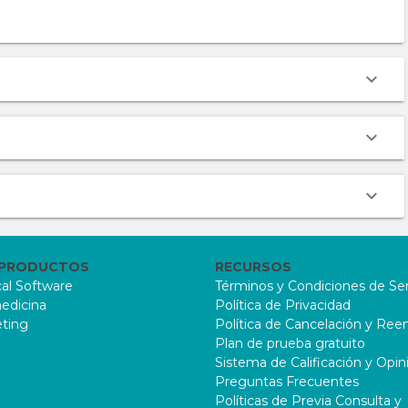
 PRODUCTOS
RECURSOS
al Software
Términos y Condiciones de Ser
edicina
Política de Privacidad
ting
Política de Cancelación y Re
Plan de prueba gratuito
Sistema de Calificación y Opin
Preguntas Frecuentes
Políticas de Previa Consulta y