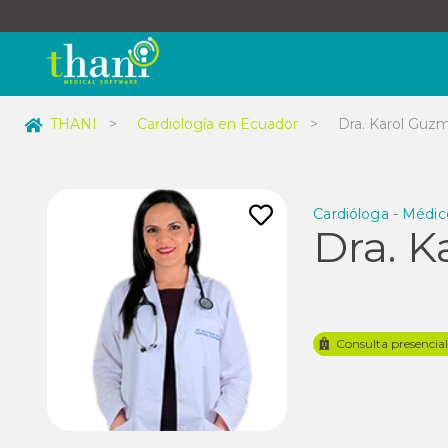
THANI
>
Cardiología en Ecuador
>
Dra. Karol Guzm
Cardióloga - Médic
Dra. K
Consulta presencia