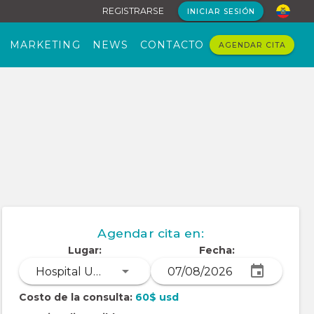
REGISTRARSE
INICIAR SESIÓN
MARKETING
NEWS
CONTACTO
AGENDAR CITA
Agendar cita en:
Lugar:
Fecha:
Hospital Universitario del Río. Tercer piso. Consultorio #305
Costo de la consulta:
60$ usd