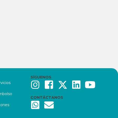
SÍGUENOS
vicios
embolso
CONTÁCTANOS
iones