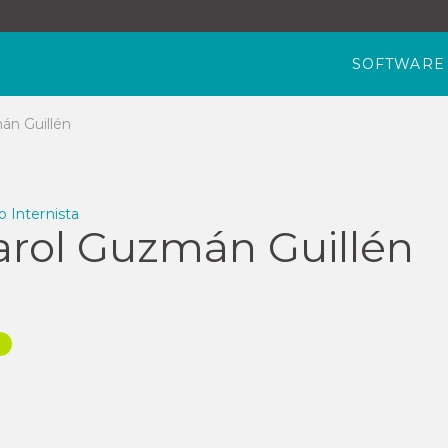
SOFTWARE
án Guillén
o Internista
arol Guzmán Guillén
l