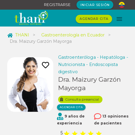
REGISTRARSE
INICIAR SESIÓN
AGENDAR CITA
THANI
>
Gastroenterología en Ecuador
>
Dra. Maizury Garzón Mayorga
Gastroenteróloga - Hepatóloga -
Nutricionista - Endoscopista
digestivo
Dra. Maizury Garzón
Mayorga
Consulta presencial
AGENDAR CITA
9 años de
13 opiniones
experiencia
de pacientes
5