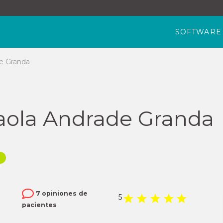
SOFTWARE
de Granda
Paola Andrade Granda
l
7 opiniones de
5
pacientes