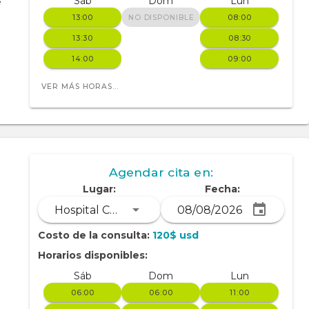
Sáb
Dom
Lun
e
13:00
NO DISPONIBLE
08:00
13:30
08:30
14:00
09:00
VER MÁS HORAS...
Agendar cita en:
Lugar:
Fecha:
Hospital Clínica Kennedy (sede Policentro)
Costo de la consulta:
120$ usd
DY (SEDE SAMBORONDON)
Horarios disponibles:
Sáb
Dom
Lun
06:00
06:00
11:00