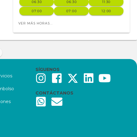
06:30
06:30
11:30
07:00
07:00
12:00
VER MÁS HORAS...
SÍGUENOS
vicios
embolso
CONTÁCTANOS
iones