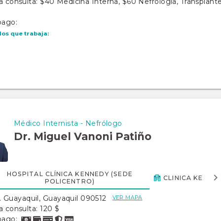
a consulta: $40 Medicina Interna, $60 Nefrología, Transplant
pago:
los que trabaja:
Médico Internista - Nefrólogo
Dr. Miguel Vanoni Patiño
HOSPITAL CLÍNICA KENNEDY (SEDE
CLINICA KENNE
POLICENTRO)
 Guayaquil, Guayaquil 090512
VER MAPA
a consulta: 120 $
pago: