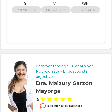
Jue
Vie
Sáb
PREVIA CITA
PREVIA CITA
PREVIA CITA
Gastroenteróloga - Hepatóloga -
Nutricionista - Endoscopista
digestivo
Dra. Maizury Garzón
Mayorga
5
13 opiniones de pacientes