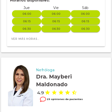
Horarios disponibles:
Jue
Vie
Sáb
06:00
06:00
06:00
06:15
06:15
06:15
06:30
06:30
06:30
VER MÁS HORAS...
Nefróloga
Dra. Mayberi
Maldonado
4.9
29 opiniones de pacientes