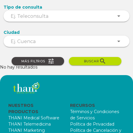
Tipo de consulta
Ciudad
MÁS FILTROS
BUSCAR
No hay resultados
NUESTROS
RECURSOS
PRODUCTOS
Términos y Condiciones
THANI Medical Software
de Servicios
THANI Telemedicina
Política de Privacidad
THANI Marketing
Política de Cancelación y