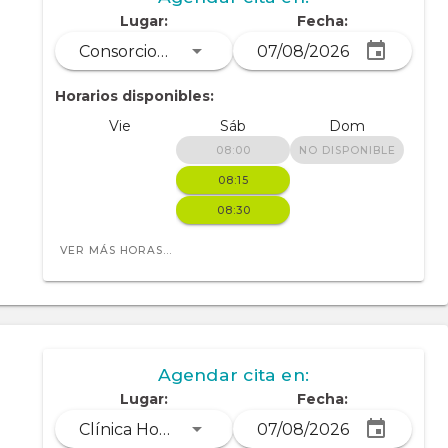
Lugar:
Fecha:
Consorcio Médico, Torre Medica 2, consultorio 301, Dirección Calle Azuay y Sucre esquina
Horarios disponibles:
EDIFICIO PLATINUM MÉDICAL 
Vie
Sáb
Dom
CONSULTORIO 706, DIRECCI
ERAL REINA DEL CISNE
CIRCUNVALACIÓN NORTE Y 
08:00
NO DISPONIBLE
LANIADO, UNIORO
08:15
08:30
VER MÁS HORAS...
Agendar cita en:
Lugar:
Fecha:
Clínica Hospital San José