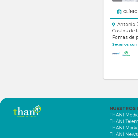
CLÍNI
Antonio 
Costos de l
Fomas de 
Seguros con 
NUESTROS
THANI Medic
THANI Telem
THANI Marke
THANI News