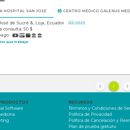
CA HOSPITAL SAN JOSÉ
CENTRO MÉDICO GALENUS ME
José de Sucre &, Loja, Ecuador
VER MAPA
a consulta: 50 $
pago:
los que trabaja:
1
 PRODUCTOS
RECURSOS
al Software
Términos y Condiciones de Ser
edicina
Política de Privacidad
ting
Política de Cancelación y Re
Plan de prueba gratuito