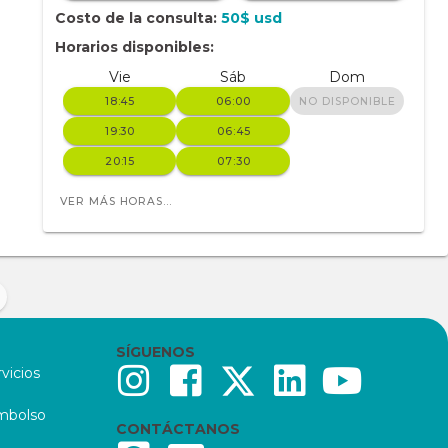
Costo de la consulta:
50$ usd
D
Horarios disponibles:
Vie
Sáb
Dom
18:45
06:00
NO DISPONIBLE
19:30
06:45
20:15
07:30
VER MÁS HORAS...
SÍGUENOS
vicios
embolso
CONTÁCTANOS