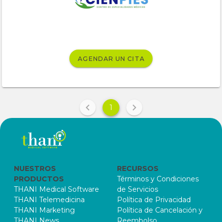
AGENDAR UN CITA
1
NUESTROS
RECURSOS
PRODUCTOS
Términos y Condiciones
THANI Medical Software
de Servicios
THANI Telemedicina
Política de Privacidad
THANI Marketing
Política de Cancelación y
THANI News
Reembolso